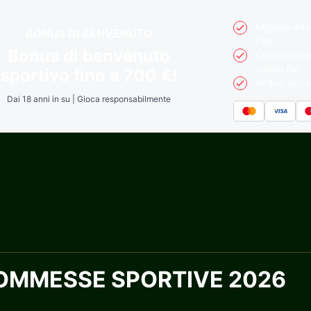
Migliore int
BONUS DI BENVENUTO
Pay
Bonus di benvenuto
Conversione
valuta fiat
sportivo
fino a 700 €!
Ampia sezio
Dai 18 anni in su | Gioca responsabilmente
SCOMMESSE SPORTIVE 2026