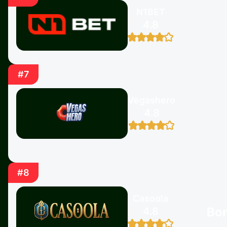
N1BET
4.8
#7
Vegashero
4.8
#8
Casoola
Bon
4.8